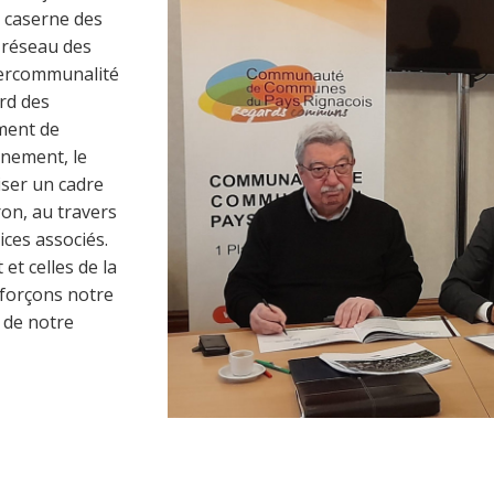
, caserne des
, réseau des
ntercommunalité
ard des
ment de
nnement, le
iser un cadre
ron, au travers
ices associés.
t celles de la
forçons notre
é de notre