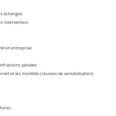
rs échanges
n intervention
té en entreprise
infractions pénales
t et les incivilités (réunion de sensibilisation)
aMuros…