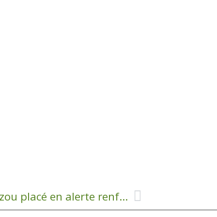
Sécheresse : le bassin de l’Alzou placé en alerte renforcée