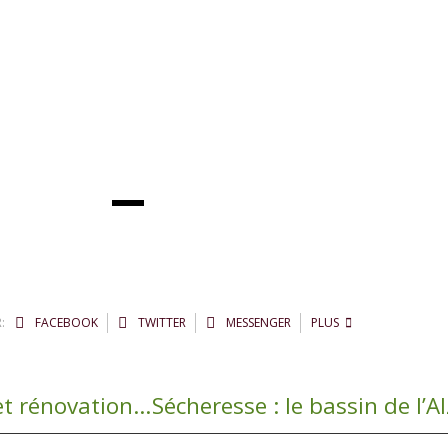
:
FACEBOOK
TWITTER
MESSENGER
PLUS
🌿 Zone humide de Maymac : entretien et rénovation des pontons