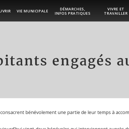
DÉMARCHES,
VIVRE ET
UVRIR
VIE MUNICIPALE
INFOS PRATIQUES
TRAVAILLER
bitants engagés a
e consacrent bénévolement une partie de leur temps à accomp
 aujourd’hui vingt-deux bénévoles qui interviennent auprès d